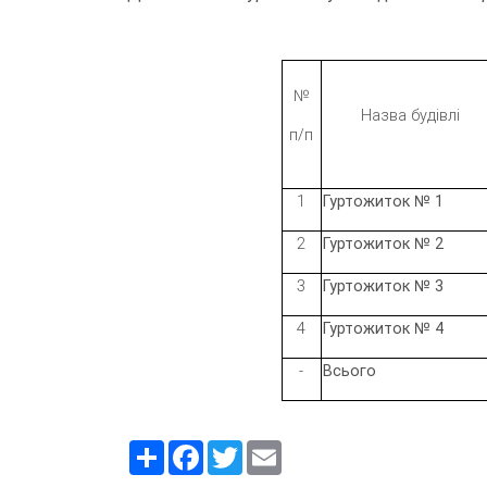
№
Назва будівлі
п/п
1
Гуртожиток № 1
2
Гуртожиток № 2
3
Гуртожиток № 3
4
Гуртожиток № 4
-
Всього
Ресурс
Facebook
Twitter
Email