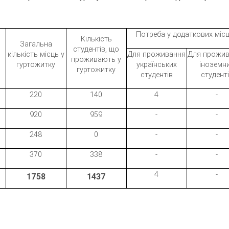
Потреба у додаткових міс
Кількість
Загальна
студентів, що
кількість місць у
Для проживання
Для прожи
проживають у
гуртожитку
українських
іноземн
гуртожитку
студентів
студент
220
140
4
-
920
959
-
-
248
0
-
-
370
338
-
-
4
-
1758
1437