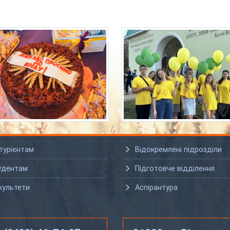
турієнтам
Відокремлені підрозділи
удентам
Підготовче відділення
культети
Аспірантура