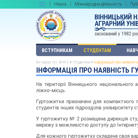
Наука
Міжнародна діяльність
Пуб
ВІННИЦЬКИЙ 
АГРАРНИЙ УНІ
заснований у 1982 ро
ВСТУПНИКАМ
СТУДЕНТАМ
НАВЧ
Ви зараз тут:
ВНАУ
Студентам
Інформація про наявність
ІНФОРМАЦІЯ ПРО НАЯВНІСТЬ ГУ
На території Вінницького національного 
ліжко-місць.
Гуртожитки призначені для компактного про
студентів інших підрозділів університету с
У гуртожитку № 2 розміщена дирекція студ
мережу з можливістю доступу до Інтернету
Для кожного гуртожитку складена своя ва