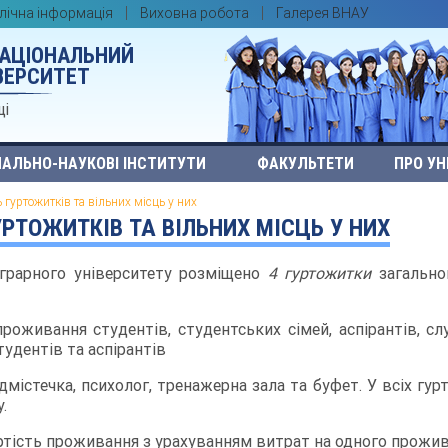
лічна інформація
Виховна робота
Галерея ВНАУ
НАЦІОНАЛЬНИЙ
ВЕРСИТЕТ
ці
АЛЬНО-НАУКОВІ ІНСТИТУТИ
ФАКУЛЬТЕТИ
ПРО УН
 гуртожитків та вільних місць у них
РТОЖИТКІВ ТА ВІЛЬНИХ МІСЦЬ У НИХ
аграрного університету розміщено
4 гуртожитки
загально
живання студентів, студентських сімей, аспірантів, слух
тудентів та аспірантів
містечка, психолог, тренажерна зала та буфет. У всіх г
.
ртість проживання з урахуванням витрат на одного прожи