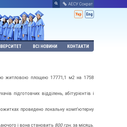
АЕСУ Сократ
Укр
Eng
ІВЕРСИТЕТ
ВСІ НОВИНИ
КОНТАКТИ
ю житловою площею 17771,1 м2 на 1758
ачів підготовчих відділень, абітурієнтів і
уртожитках проведено локальну комп’ютерну
ваючого і вона становить
800 грн.
за місяць.