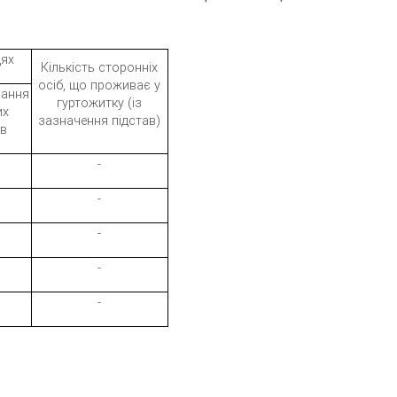
цях
Кількість сторонніх
осіб, що проживає у
вання
гуртожитку (із
их
зазначення підстав)
ів
-
-
-
-
-