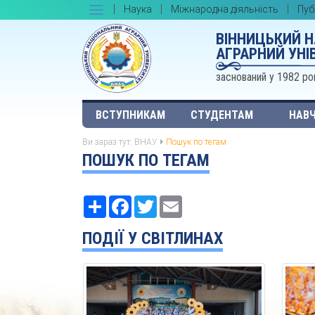
Наука
Міжнародна діяльність
Пуб
ВІННИЦЬКИЙ 
АГРАРНИЙ УНІ
заснований у 1982 ро
ВСТУПНИКАМ
СТУДЕНТАМ
НАВЧ
Ви зараз тут:
ВНАУ
Пошук по тегам
ПОШУК ПО ТЕГАМ
Ресурс
Facebook
Twitter
Email
ПОДІЇ У СВІТЛИНАХ