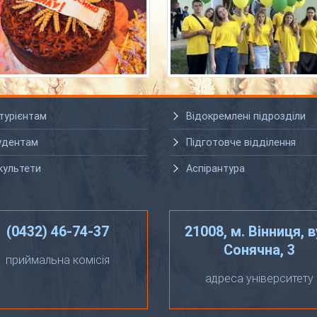
турієнтам
Відокремлені підрозділи
удентам
Підготовче відділення
культети
Аспірантура
(0432) 46-74-37
21008, м. Вінниця, в
Сонячна, 3
приймальна комісія
адреса університету