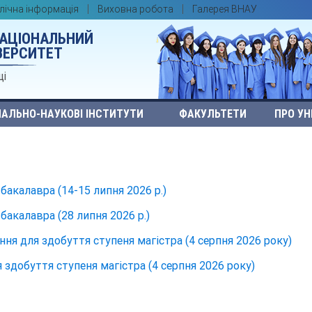
лічна інформація
Виховна робота
Галерея ВНАУ
НАЦІОНАЛЬНИЙ
ВЕРСИТЕТ
ці
АЛЬНО-НАУКОВІ ІНСТИТУТИ
ФАКУЛЬТЕТИ
ПРО УН
бакалавра (14-15 липня 2026 р.)
бакалавра (28 липня 2026 р.)
я для здобуття ступеня магістра (4 серпня 2026 року)
 здобуття ступеня магістра (4 серпня 2026 року)