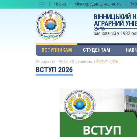
Наука
Міжнародна діяльність
Пуб
ВІННИЦЬКИЙ 
АГРАРНИЙ УНІ
заснований у 1982 ро
ВСТУПНИКАМ
СТУДЕНТАМ
НАВЧ
Ви зараз тут:
ВНАУ
Вступникам
ВСТУП 2026
ВСТУП 2026